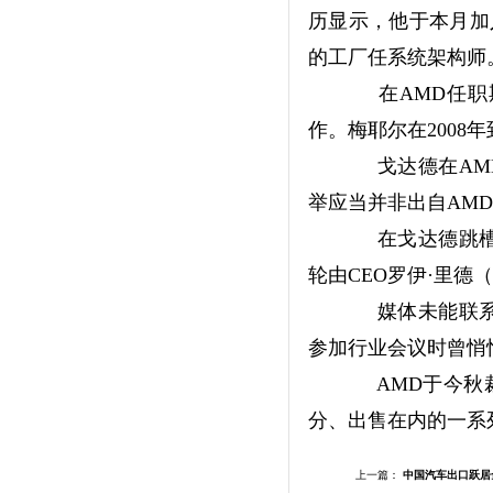
历显示，他于本月加
的工厂任系统架构师
在AMD任职期间
作。梅耶尔在2008年
戈达德在AMD
举应当并非出自AM
在戈达德跳槽前
轮由CEO罗伊·里德
媒体未能联系A
参加行业会议时曾悄
AMD于今秋裁
分、出售在内的一系
上一篇：
中国汽车出口跃居